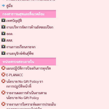
คู่มือ
กองสาธารณสุขและสิ่งแวดล้อม
เทศบัญญัติ
งานบริหารจัดการด้านถังขยะเปียก
อถล.
สสส.
งานภาวะเรือนกระจก
งานอนุรักษ์พันธุ์พืช
หน่วยตรวจสอบภายใน
แผนปฏิบัติการป้องกันการทุจริต
E-PLANACC
นโยบาย No Gift Policy จา
กการปฏบัติหน้าที่
รายงานผลการดำเนินงานตาม
นโยบาย No Gift Policy
รายงานการวิเคราะห์ผลการประเมิน