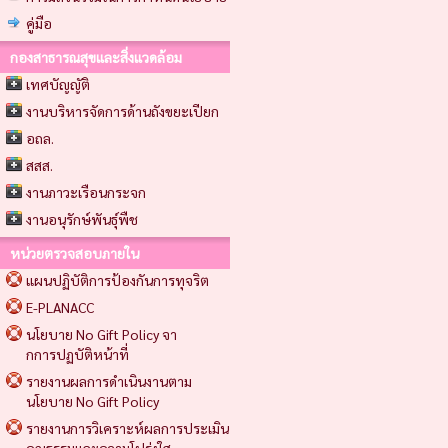
คู่มือ
กองสาธารณสุขและสิ่งแวดล้อม
เทศบัญญัติ
งานบริหารจัดการด้านถังขยะเปียก
อถล.
สสส.
งานภาวะเรือนกระจก
งานอนุรักษ์พันธุ์พืช
หน่วยตรวจสอบภายใน
แผนปฏิบัติการป้องกันการทุจริต
E-PLANACC
นโยบาย No Gift Policy จา
กการปฏบัติหน้าที่
รายงานผลการดำเนินงานตาม
นโยบาย No Gift Policy
รายงานการวิเคราะห์ผลการประเมิน