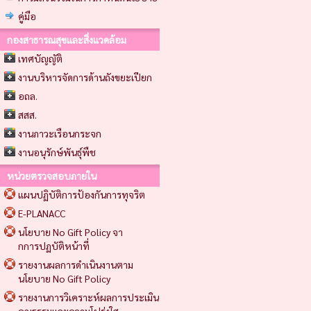
คู่มือ
กองสาธารณสุขและสิ่งแวดล้อม
เทศบัญญัติ
งานบริหารจัดการด้านถังขยะเปียก
อถล.
สสส.
งานภาวะเรือนกระจก
งานอนุรักษ์พันธุ์พืช
หน่วยตรวจสอบภายใน
แผนปฏิบัติการป้องกันการทุจริต
E-PLANACC
นโยบาย No Gift Policy จา
กการปฏบัติหน้าที่
รายงานผลการดำเนินงานตาม
นโยบาย No Gift Policy
รายงานการวิเคราะห์ผลการประเมิน