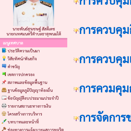
การควบคุมก
การควบคุมก
นายพันธ์สุรเชษฐ์ สัสดีเดช
นายกเทศมนตรีตำบลธาตุพนมใต้
เมนูเทศบาล
ประวัติความเป็นมา
การควบคุมแ
วิสัยทัศน์/พันธกิจ
คำขวัญ
เขตการปกครอง
สภาพและข้อมูลพื้นฐาน
การควมคุมก
ฐานข้อมูลภูมิปัญญาท้องถิ่น
ข้อบัญญัติงบประมาณประจำปี
รายงานสถานะทางการเงิน
การจัดการข
โครงสร้างการบริหาร
บทบาทและหน้าที่
ช่องทางการแจ้งเบาะแสการทุจริต