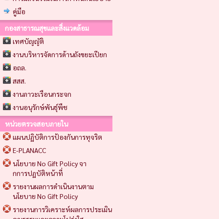
คู่มือ
กองสาธารณสุขและสิ่งแวดล้อม
เทศบัญญัติ
งานบริหารจัดการด้านถังขยะเปียก
อถล.
สสส.
งานภาวะเรือนกระจก
งานอนุรักษ์พันธุ์พืช
หน่วยตรวจสอบภายใน
แผนปฏิบัติการป้องกันการทุจริต
E-PLANACC
นโยบาย No Gift Policy จา
กการปฏบัติหน้าที่
รายงานผลการดำเนินงานตาม
นโยบาย No Gift Policy
รายงานการวิเคราะห์ผลการประเมิน