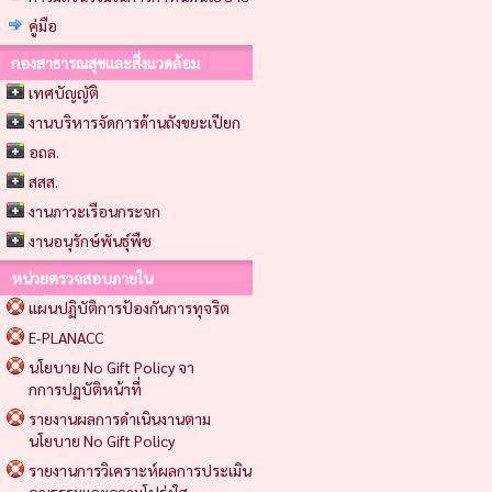
คู่มือ
กองสาธารณสุขและสิ่งแวดล้อม
เทศบัญญัติ
งานบริหารจัดการด้านถังขยะเปียก
อถล.
สสส.
งานภาวะเรือนกระจก
งานอนุรักษ์พันธุ์พืช
หน่วยตรวจสอบภายใน
แผนปฏิบัติการป้องกันการทุจริต
E-PLANACC
นโยบาย No Gift Policy จา
กการปฏบัติหน้าที่
รายงานผลการดำเนินงานตาม
นโยบาย No Gift Policy
รายงานการวิเคราะห์ผลการประเมิน