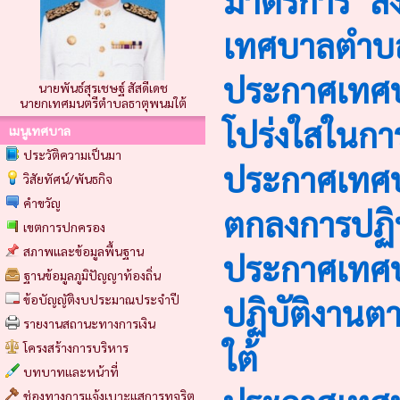
มาตรการ "ส่
เทศบาลตำบล
ประกาศเทศบ
นายพันธ์สุรเชษฐ์ สัสดีเดช
นายกเทศมนตรีตำบลธาตุพนมใต้
โปร่งใสในกา
เมนูเทศบาล
ประวัติความเป็นมา
ประกาศเทศบา
วิสัยทัศน์/พันธกิจ
คำขวัญ
ตกลงการปฏิ
เขตการปกครอง
สภาพและข้อมูลพื้นฐาน
ประกาศเทศบา
ฐานข้อมูลภูมิปัญญาท้องถิ่น
ปฏิบัติงาน
ข้อบัญญัติงบประมาณประจำปี
รายงานสถานะทางการเงิน
ใต้
โครงสร้างการบริหาร
บทบาทและหน้าที่
ช่องทางการแจ้งเบาะแสการทุจริต